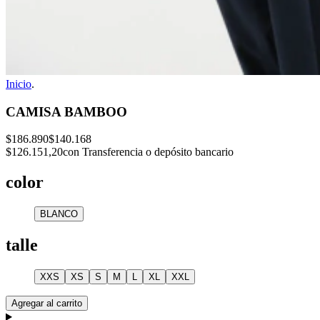
Inicio
.
CAMISA BAMBOO
$186.890
$140.168
$126.151,20
con Transferencia o depósito bancario
color
BLANCO
talle
XXS
XS
S
M
L
XL
XXL
Agregar al carrito