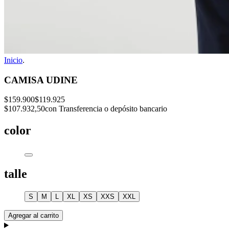
Inicio
.
CAMISA UDINE
$159.900
$119.925
$107.932,50
con Transferencia o depósito bancario
color
talle
S
M
L
XL
XS
XXS
XXL
Agregar al carrito