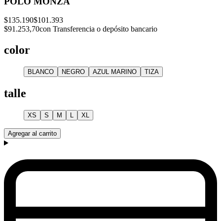
POLO MONZA
$135.190
$101.393
$91.253,70
con Transferencia o depósito bancario
color
BLANCO
NEGRO
AZUL MARINO
TIZA
talle
XS
S
M
L
XL
Agregar al carrito